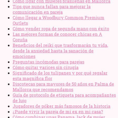
Cómo ligar con mujeres brasileñas en Mallorca
Tips que nunca fallan para mejorar la
comunicación en pareja
Cómo llegar a Woodbury Common Premium
Outlets
Cómo vender ropa de segunda mano​ con éxito
Las mejores formas de conocer chicas en A
Coruña
Beneficios del reiki que trasformarán tu vida,
desde la ansiedad hasta la sanación de
emociones
Preguntas incómodas para parejas
Cómo quitar varices sin cirugía
Significado de los tulipanes y por qué regalar
esta magnífica flor
Discotecas para mayores de 50 años en Palma de
Mallorca que recomendamos
Guía de protocolo de etiqueta para acompañantes
de lujo
Jugadores de póker más famosos de la historia
¿Puede vivir la pareja de mi ex en mi casa?
Cómo combinar unas Panama Jack de mujer