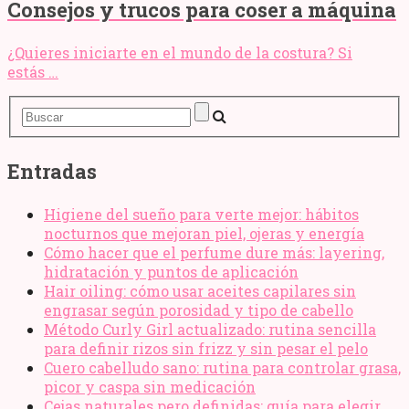
Consejos y trucos para coser a máquina
¿Quieres iniciarte en el mundo de la costura? Si
estás …
Entradas
Higiene del sueño para verte mejor: hábitos
nocturnos que mejoran piel, ojeras y energía
Cómo hacer que el perfume dure más: layering,
hidratación y puntos de aplicación
Hair oiling: cómo usar aceites capilares sin
engrasar según porosidad y tipo de cabello
Método Curly Girl actualizado: rutina sencilla
para definir rizos sin frizz y sin pesar el pelo
Cuero cabelludo sano: rutina para controlar grasa,
picor y caspa sin medicación
Cejas naturales pero definidas: guía para elegir