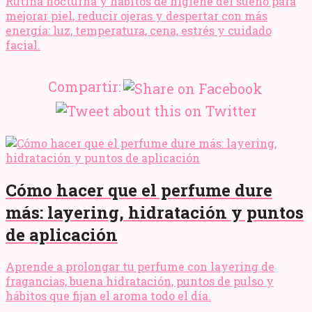
Rutina nocturna y hábitos de higiene del sueño para
mejorar piel, reducir ojeras y despertar con más
energía: luz, temperatura, cena, estrés y cuidado
facial.
Compartir:
Cómo hacer que el perfume dure
más: layering, hidratación y puntos
de aplicación
Aprende a prolongar tu perfume con layering de
fragancias, buena hidratación, puntos de pulso y
hábitos que fijan el aroma todo el día.