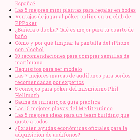
España?
Las 5 mejores mini plantas para regalar en bodas
Ventajas de jugar al póker online en un club de
PPPoker
¿Bañera o ducha? Qué es mejor para tu cuarto de
baño
Cómo y por qué limpiar la pantalla del iPhone
con alcohol
10 recomendaciones para comprar semillas de
marihuana
Requisitos para ser modelo
Las 7 mejores marcas de audífonos para sordos
recomendadas por expertos
5 consejos para póker del mismísimo Phil
Hellmuth
Sauna de infrarrojos: guía práctica
Las 15 mejores playas del Mediterráneo
Las 5 mejores ideas para un team building que
guste a todos
¿Existen ayudas económicas oficiales para la
adquisición de audífonos?