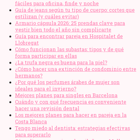
fáciles para oficina, finde y noche
Guía de jeans según tu tipo de cuerpo: cortes que
estilizan (y cuáles evitar)
Armario cápsula 2026: 25 prendas clave para
vestir bien todo el año sin complicarte
Guía para encontrar pareja en Hospitalet de
Llobregat
Cómo funcionan las subastas: tipos y de qué
forma participar en ellas
¿La trufa negra es buena para la piel?
¿Cómo hacer una extinción de condominio entre
hermanos?
¿Por qué los perfumes árabes de mujer son
ideales para el invierno?
Mejores planes para singles en Barcelona
Cuándo y con qué frecuencia es conveniente
hacer una revisión dental
Los mejores planes para hacer en pareja en la
Costa Blanca
Tengo miedo al dentista: estrategias efectivas
para superarlo