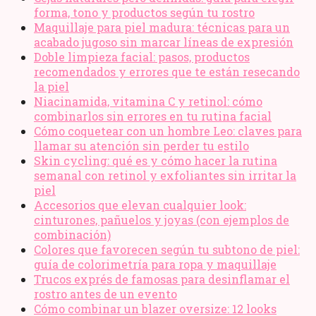
forma, tono y productos según tu rostro
Maquillaje para piel madura: técnicas para un
acabado jugoso sin marcar líneas de expresión
Doble limpieza facial: pasos, productos
recomendados y errores que te están resecando
la piel
Niacinamida, vitamina C y retinol: cómo
combinarlos sin errores en tu rutina facial
Cómo coquetear con un hombre Leo: claves para
llamar su atención sin perder tu estilo
Skin cycling: qué es y cómo hacer la rutina
semanal con retinol y exfoliantes sin irritar la
piel
Accesorios que elevan cualquier look:
cinturones, pañuelos y joyas (con ejemplos de
combinación)
Colores que favorecen según tu subtono de piel:
guía de colorimetría para ropa y maquillaje
Trucos exprés de famosas para desinflamar el
rostro antes de un evento
Cómo combinar un blazer oversize: 12 looks