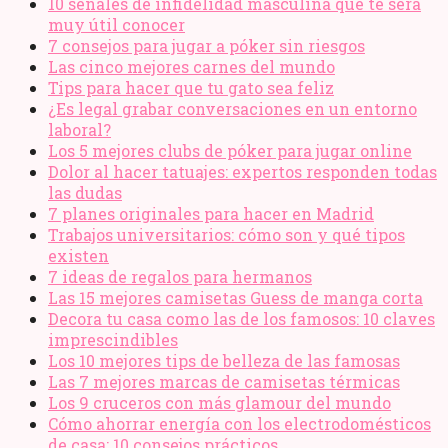
10 señales de infidelidad masculina que te será
muy útil conocer
7 consejos para jugar a póker sin riesgos
Las cinco mejores carnes del mundo
Tips para hacer que tu gato sea feliz
¿Es legal grabar conversaciones en un entorno
laboral?
Los 5 mejores clubs de póker para jugar online
Dolor al hacer tatuajes: expertos responden todas
las dudas
7 planes originales para hacer en Madrid
Trabajos universitarios: cómo son y qué tipos
existen
7 ideas de regalos para hermanos
Las 15 mejores camisetas Guess de manga corta
Decora tu casa como las de los famosos: 10 claves
imprescindibles
Los 10 mejores tips de belleza de las famosas
Las 7 mejores marcas de camisetas térmicas
Los 9 cruceros con más glamour del mundo
Cómo ahorrar energía con los electrodomésticos
de casa: 10 consejos prácticos