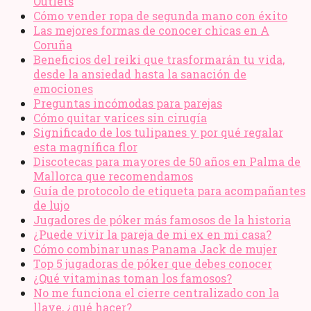
Outlets
Cómo vender ropa de segunda mano​ con éxito
Las mejores formas de conocer chicas en A
Coruña
Beneficios del reiki que trasformarán tu vida,
desde la ansiedad hasta la sanación de
emociones
Preguntas incómodas para parejas
Cómo quitar varices sin cirugía
Significado de los tulipanes y por qué regalar
esta magnífica flor
Discotecas para mayores de 50 años en Palma de
Mallorca que recomendamos
Guía de protocolo de etiqueta para acompañantes
de lujo
Jugadores de póker más famosos de la historia
¿Puede vivir la pareja de mi ex en mi casa?
Cómo combinar unas Panama Jack de mujer
Top 5 jugadoras de póker que debes conocer
¿Qué vitaminas toman los famosos?
No me funciona el cierre centralizado con la
llave, ¿qué hacer?