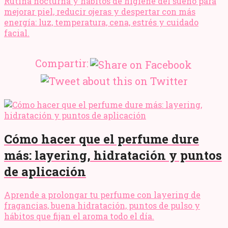
Rutina nocturna y hábitos de higiene del sueño para
mejorar piel, reducir ojeras y despertar con más
energía: luz, temperatura, cena, estrés y cuidado
facial.
Compartir:
Cómo hacer que el perfume dure
más: layering, hidratación y puntos
de aplicación
Aprende a prolongar tu perfume con layering de
fragancias, buena hidratación, puntos de pulso y
hábitos que fijan el aroma todo el día.