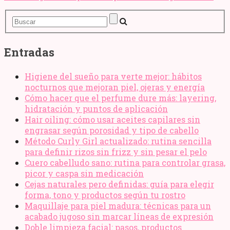
Entradas
Higiene del sueño para verte mejor: hábitos
nocturnos que mejoran piel, ojeras y energía
Cómo hacer que el perfume dure más: layering,
hidratación y puntos de aplicación
Hair oiling: cómo usar aceites capilares sin
engrasar según porosidad y tipo de cabello
Método Curly Girl actualizado: rutina sencilla
para definir rizos sin frizz y sin pesar el pelo
Cuero cabelludo sano: rutina para controlar grasa,
picor y caspa sin medicación
Cejas naturales pero definidas: guía para elegir
forma, tono y productos según tu rostro
Maquillaje para piel madura: técnicas para un
acabado jugoso sin marcar líneas de expresión
Doble limpieza facial: pasos, productos