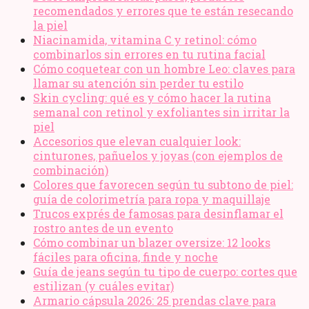
recomendados y errores que te están resecando
la piel
Niacinamida, vitamina C y retinol: cómo
combinarlos sin errores en tu rutina facial
Cómo coquetear con un hombre Leo: claves para
llamar su atención sin perder tu estilo
Skin cycling: qué es y cómo hacer la rutina
semanal con retinol y exfoliantes sin irritar la
piel
Accesorios que elevan cualquier look:
cinturones, pañuelos y joyas (con ejemplos de
combinación)
Colores que favorecen según tu subtono de piel:
guía de colorimetría para ropa y maquillaje
Trucos exprés de famosas para desinflamar el
rostro antes de un evento
Cómo combinar un blazer oversize: 12 looks
fáciles para oficina, finde y noche
Guía de jeans según tu tipo de cuerpo: cortes que
estilizan (y cuáles evitar)
Armario cápsula 2026: 25 prendas clave para