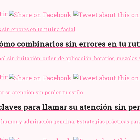
ir:
ómo combinarlos sin errores en tu rut
l sin irritación: orden de aplicación, horarios, mezclas 
ir:
aves para llamar su atención sin perd
humor y admiración genuina. Estrategias prácticas para