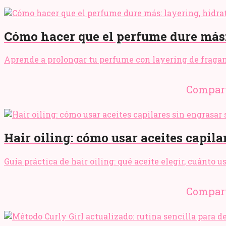
Cómo hacer que el perfume dure más:
Aprende a prolongar tu perfume con layering de fraganci
Compart
Hair oiling: cómo usar aceites capila
Guía práctica de hair oiling: qué aceite elegir, cuánto 
Compart