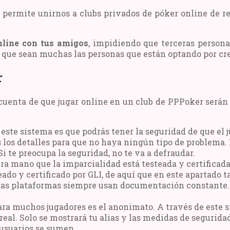
s permite unirnos a clubs privados de póker online de
online con tus amigos
, impidiendo que terceras persona
í que sean muchas las personas que están optando por cre
r
uenta de que jugar online en un club de PPPoker serán 
este sistema es que podrás tener la seguridad de que el j
s los detalles para que no haya ningún tipo de problema.
Si te preocupa la seguridad, no te va a defraudar.
mano que la imparcialidad está testeada y certificada. 
ado y certificado por GLI, de aquí que en este apartado
 las plataformas siempre usan documentación constante. 
a muchos jugadores es el anonimato. A través de este si
real. Solo se mostrará tu alias y las medidas de segurid
usuarios se sumen.