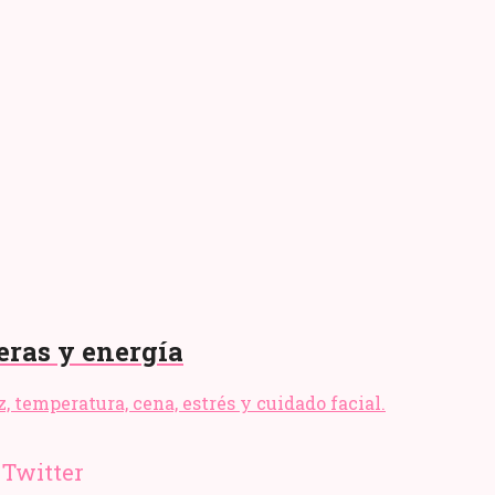
eras y energía
, temperatura, cena, estrés y cuidado facial.