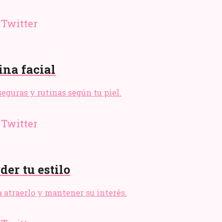
ina facial
seguras y rutinas según tu piel.
er tu estilo
 atraerlo y mantener su interés.