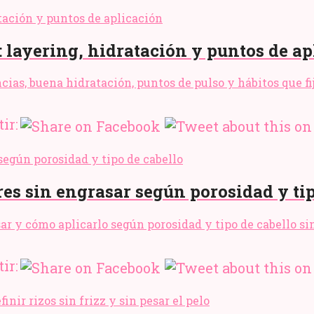
 layering, hidratación y puntos de ap
as, buena hidratación, puntos de pulso y hábitos que fij
ir:
res sin engrasar según porosidad y ti
usar y cómo aplicarlo según porosidad y tipo de cabello si
ir: