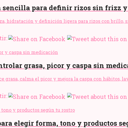
sencilla para definir rizos sin frizz y
a, hidratación y definición ligera para rizos con brillo, 
ir:
ntrolar grasa, picor y caspa sin medi
uce grasa, calma el picor y mejora la caspa con hábitos, 
ir:
para elegir forma, tono y productos se