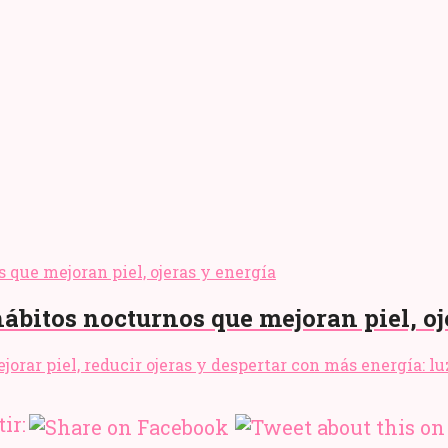
hábitos nocturnos que mejoran piel, oj
rar piel, reducir ojeras y despertar con más energía: luz
ir: