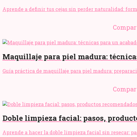
Aprende a definir tus cejas sin perder naturalidad: for
Compart
Maquillaje para piel madura: técnica
Guía práctica de maquillaje para piel madura: preparaci
Compart
Doble limpieza facial: pasos, produc
Aprende a hacer la doble limpieza facial sin resecar: p