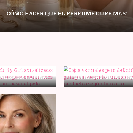
CÓMO HACER QUE EL PERFUME DURE MÁS:
LAYERING, HIDRATACIÓN Y PUNTOS DE
APLICACIÓN
ODO CURLY GIRL
CEJAS NATURALES PER
ALIZADO: RUTINA
DEFINIDAS: GUÍA PAR
LLA PARA DEFINIR
ELEGIR FORMA, TONO 
S SIN FRIZZ Y SIN
PRODUCTOS SEGÚN TU
ESAR EL PELO
ROSTRO