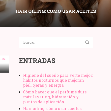
HAIR OILING: CÓMO USAR ACEITES
CAPILARES SIN ENGRASAR SEGÚN
POROSIDAD Y TIPO DE CABELLO
O
ENTRADAS
A
Y
Higiene del sueño para verte mejor:
hábitos nocturnos que mejoran
piel, ojeras y energía
Cómo hacer que el perfume dure
más: layering, hidratación y
puntos de aplicación
Hair oiling: cómo usar aceites