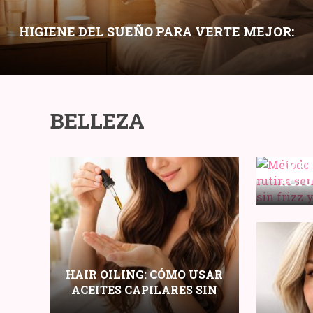
HIGIENE DEL SUEÑO PARA VERTE MEJOR:
HÁBITOS NOCTURNOS QUE MEJORAN PIEL,
OJERAS Y ENERGÍA
BELLEZA
MÉT
ACTU
SENCI
RIZO
P
HAIR OILING: CÓMO USAR
ACEITES CAPILARES SIN
ENGRASAR SEGÚN