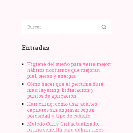
marcas
perfume
de
cremas
reafirmantes
para
el
cuerpo
Entradas
Higiene del sueño para verte mejor:
hábitos nocturnos que mejoran
piel, ojeras y energía
Cómo hacer que el perfume dure
más: layering, hidratación y
puntos de aplicación
Hair oiling: cómo usar aceites
capilares sin engrasar según
porosidad y tipo de cabello
Método Curly Girl actualizado:
rutina sencilla para definir rizos