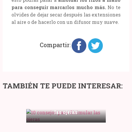
para conseguir marcarlos mucho más.
No te
olvides de dejar secar después las extensiones
al aire o de hacerlo con un difusor muy suave.
Compartir:
Opiniones
TAMBIÉN TE PUEDE INTERESAR:
de
Prada
Paradoxe:
10 consejos para disimular
mi
las ojeras
Las
experiencia
7
usando
mejores
este