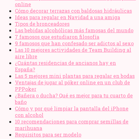
online
Cómo decorar terrazas con baldosas hidráulicas
Ideas para regalar en Navidad a una amiga
Tipos de bronceadores
Las bebidas alcohólicas más famosas del mundo
7 famosos que estudiaron filosofía
9 famosos que han confesado ser adictos al sexo
Las 10 mejores actividades de Team Building al
aire libre
¿Cuántas residencias de ancianos hay en
España?
Las 5 mejores mini plantas para regalar en bodas
Ventajas de jugar al póker online en un club de
PPPoker
¿Bañera o ducha? Qué es mejor para tu cuarto de
baño
Cómo y por qué limpiar la pantalla del iPhone
con alcohol
10 recomendaciones para comprar semillas de
marihuana
Requisitos para ser modelo