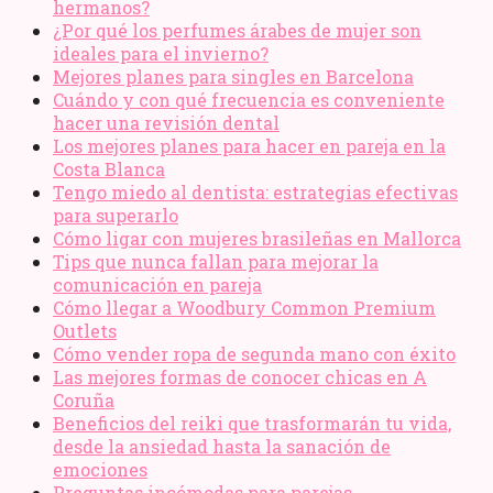
hermanos?
¿Por qué los perfumes árabes de mujer son
ideales para el invierno?
Mejores planes para singles en Barcelona
Cuándo y con qué frecuencia es conveniente
hacer una revisión dental
Los mejores planes para hacer en pareja en la
Costa Blanca
Tengo miedo al dentista: estrategias efectivas
para superarlo
Cómo ligar con mujeres brasileñas en Mallorca
Tips que nunca fallan para mejorar la
comunicación en pareja
Cómo llegar a Woodbury Common Premium
Outlets
Cómo vender ropa de segunda mano​ con éxito
Las mejores formas de conocer chicas en A
Coruña
Beneficios del reiki que trasformarán tu vida,
desde la ansiedad hasta la sanación de
emociones
Preguntas incómodas para parejas