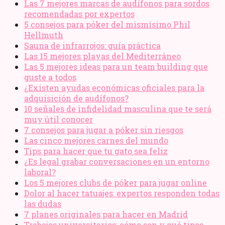
Las 7 mejores marcas de audífonos para sordos
recomendadas por expertos
5 consejos para póker del mismísimo Phil
Hellmuth
Sauna de infrarrojos: guía práctica
Las 15 mejores playas del Mediterráneo
Las 5 mejores ideas para un team building que
guste a todos
¿Existen ayudas económicas oficiales para la
adquisición de audífonos?
10 señales de infidelidad masculina que te será
muy útil conocer
7 consejos para jugar a póker sin riesgos
Las cinco mejores carnes del mundo
Tips para hacer que tu gato sea feliz
¿Es legal grabar conversaciones en un entorno
laboral?
Los 5 mejores clubs de póker para jugar online
Dolor al hacer tatuajes: expertos responden todas
las dudas
7 planes originales para hacer en Madrid
Trabajos universitarios: cómo son y qué tipos