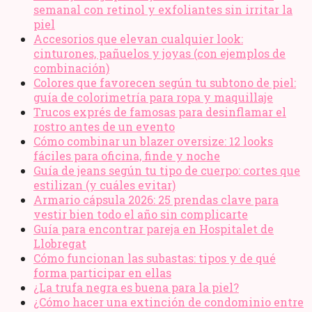
semanal con retinol y exfoliantes sin irritar la
piel
Accesorios que elevan cualquier look:
cinturones, pañuelos y joyas (con ejemplos de
combinación)
Colores que favorecen según tu subtono de piel:
guía de colorimetría para ropa y maquillaje
Trucos exprés de famosas para desinflamar el
rostro antes de un evento
Cómo combinar un blazer oversize: 12 looks
fáciles para oficina, finde y noche
Guía de jeans según tu tipo de cuerpo: cortes que
estilizan (y cuáles evitar)
Armario cápsula 2026: 25 prendas clave para
vestir bien todo el año sin complicarte
Guía para encontrar pareja en Hospitalet de
Llobregat
Cómo funcionan las subastas: tipos y de qué
forma participar en ellas
¿La trufa negra es buena para la piel?
¿Cómo hacer una extinción de condominio entre