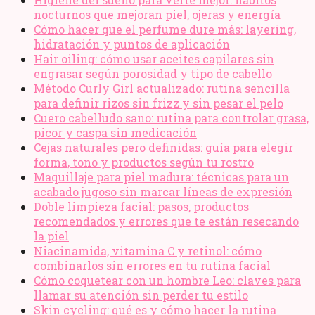
nocturnos que mejoran piel, ojeras y energía
Cómo hacer que el perfume dure más: layering,
hidratación y puntos de aplicación
Hair oiling: cómo usar aceites capilares sin
engrasar según porosidad y tipo de cabello
Método Curly Girl actualizado: rutina sencilla
para definir rizos sin frizz y sin pesar el pelo
Cuero cabelludo sano: rutina para controlar grasa,
picor y caspa sin medicación
Cejas naturales pero definidas: guía para elegir
forma, tono y productos según tu rostro
Maquillaje para piel madura: técnicas para un
acabado jugoso sin marcar líneas de expresión
Doble limpieza facial: pasos, productos
recomendados y errores que te están resecando
la piel
Niacinamida, vitamina C y retinol: cómo
combinarlos sin errores en tu rutina facial
Cómo coquetear con un hombre Leo: claves para
llamar su atención sin perder tu estilo
Skin cycling: qué es y cómo hacer la rutina