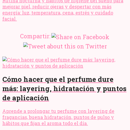
Rutina nocturna y hábitos de higiene del sueño para
mejorar piel, reducir ojeras y despertar con más
energía: luz, temperatura, cena, estrés y cuidado
facial.
Compartir:
Cómo hacer que el perfume dure
más: layering, hidratación y puntos
de aplicación
Aprende a prolongar tu perfume con layering de
fragancias, buena hidratación, puntos de pulso y
hábitos que fijan el aroma todo el día.