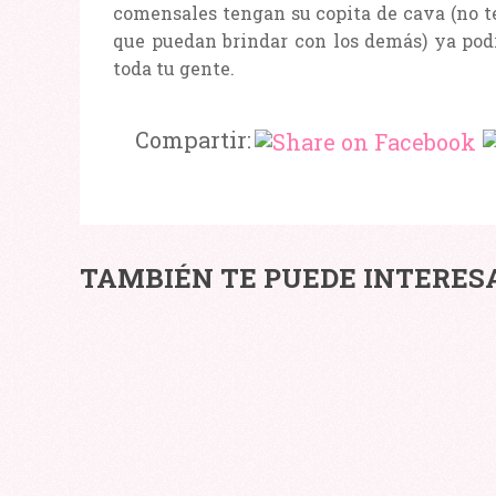
comensales tengan su copita de cava (no te
que puedan brindar con los demás) ya podr
toda tu gente.
Compartir:
CÓMO
TIPOS
TAMBIÉN TE PUEDE INTERES
SABER
DE
SI
MALET
ESTÁS
CON
SIENDO
RUEDA
VÍCTIMA
DE
COLLUSION
PÓKER