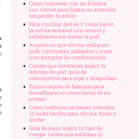
-
Cómo coquetear con un hombre
Leo: claves para llamar su atención
sin perder tu estilo
Skin cycling: qué es y cómo hacer
la rutina semanal con retinol y
exfoliantes sin irritar la piel
a
Accesorios que elevan cualquier
e
look: cinturones, pañuelos y joyas
o
(con ejemplos de combinación)
Colores que favorecen según tu
subtono de piel: guía de
colorimetría para ropa y maquillaje
Trucos exprés de famosas para
s
desinflamar el rostro antes de un
e
evento
e
Cómo combinar un blazer oversize:
e
12 looks fáciles para oficina, finde y
noche
Guía de jeans según tu tipo de
cuerpo: cortes que estilizan (y