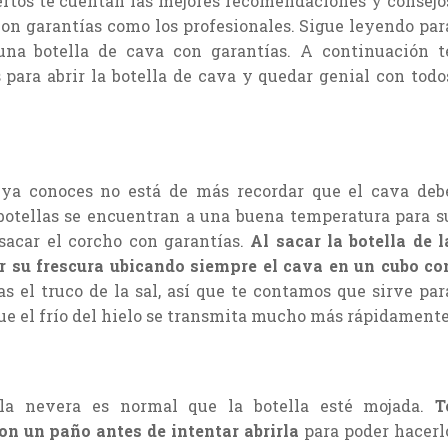
pertos te cuentan las mejores recomendaciones y consejo
con garantías como los profesionales. Sigue leyendo par
 una botella de cava con garantías. A continuación t
ara abrir la botella de cava y quedar genial con todo
 ya conoces no está de más recordar que el cava deb
botellas se encuentran a una buena temperatura para s
sacar el corcho con garantías.
Al sacar la botella de l
r su frescura ubicando siempre el cava en un cubo co
 el truco de la sal, así que te contamos que sirve par
 que el frío del hielo se transmita mucho más rápidamente
 la nevera es normal que la botella esté mojada.
T
n un paño antes de intentar abrirla
para poder hacerl