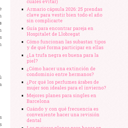
cuáles evitar)
e
Armario cápsula 2026: 25 prendas
clave para vestir bien todo el año
n
sin complicarte
s
Guía para encontrar pareja en
n
Hospitalet de Llobregat
s
Cómo funcionan las subastas: tipos
n
y de qué forma participar en ellas
¿La trufa negra es buena para la
piel?
¿Cómo hacer una extinción de
condominio entre hermanos?
ú
¿Por qué los perfumes árabes de
a
mujer son ideales para el invierno?
Mejores planes para singles en
Barcelona
Cuándo y con qué frecuencia es
conveniente hacer una revisión
s
dental
s
Los mejores planes para hacer en