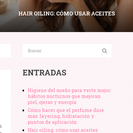
HAIR OILING: CÓMO USAR ACEITES
CAPILARES SIN ENGRASAR SEGÚN
POROSIDAD Y TIPO DE CABELLO
Compartir:
ENTRADAS
Higiene del sueño para verte mejor:
hábitos nocturnos que mejoran
piel, ojeras y energía
Cómo hacer que el perfume dure
más: layering, hidratación y
puntos de aplicación
n
Hair oiling: cómo usar aceites