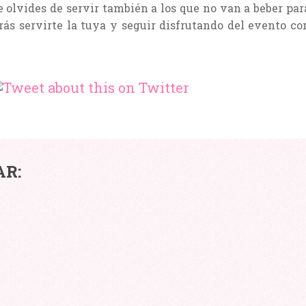
 olvides de servir también a los que no van a beber par
ás servirte la tuya y seguir disfrutando del evento co
CÓMO
AR:
CONSEGUIR
INES
UNA
ILUMINACIÓN
S
PERFECTA
PARA
MAQUILLARSE