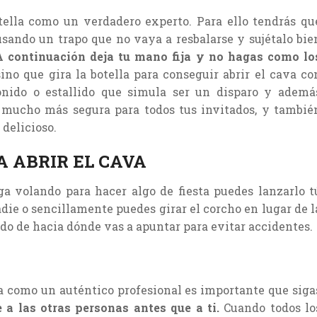
tella como un verdadero experto. Para ello tendrás qu
usando un trapo que no vaya a resbalarse y sujétalo bie
A continuación deja tu mano fija y no hagas como lo
ino que gira la botella para conseguir abrir el cava co
sonido o estallido que simula ser un disparo y ademá
a mucho más segura para todos tus invitados, y tambié
delicioso.
 ABRIR EL CAVA
lga volando para hacer algo de fiesta puedes lanzarlo t
ie o sencillamente puedes girar el corcho en lugar de l
o de hacia dónde vas a apuntar para evitar accidentes.
a como un auténtico profesional es importante que siga
 a las otras personas antes que a ti.
Cuando todos lo