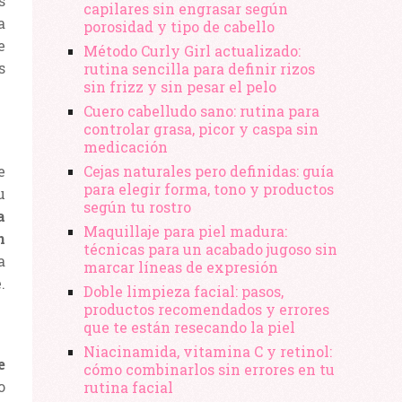
s
capilares sin engrasar según
a
porosidad y tipo de cabello
e
Método Curly Girl actualizado:
s
rutina sencilla para definir rizos
sin frizz y sin pesar el pelo
Cuero cabelludo sano: rutina para
controlar grasa, picor y caspa sin
medicación
e
Cejas naturales pero definidas: guía
para elegir forma, tono y productos
u
según tu rostro
a
Maquillaje para piel madura:
n
técnicas para un acabado jugoso sin
a
marcar líneas de expresión
.
Doble limpieza facial: pasos,
productos recomendados y errores
que te están resecando la piel
Niacinamida, vitamina C y retinol:
e
cómo combinarlos sin errores en tu
o
rutina facial