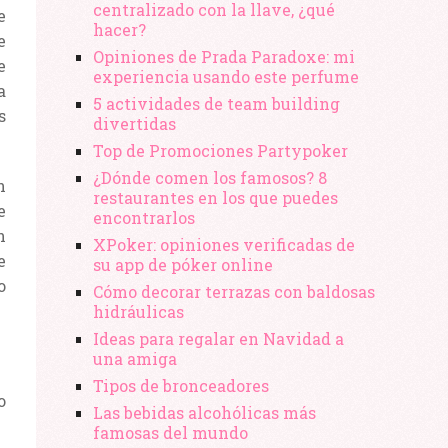
centralizado con la llave, ¿qué
e
hacer?
e
Opiniones de Prada Paradoxe: mi
e
experiencia usando este perfume
a
5 actividades de team building
s
divertidas
Top de Promociones Partypoker
¿Dónde comen los famosos? 8
n
restaurantes en los que puedes
e
encontrarlos
n
XPoker: opiniones verificadas de
e
su app de póker online
o
Cómo decorar terrazas con baldosas
hidráulicas
Ideas para regalar en Navidad a
una amiga
Tipos de bronceadores
o
Las bebidas alcohólicas más
famosas del mundo