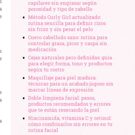
í
capilares sin engrasar según
a
porosidad y tipo de cabello
e
Método Curly Girl actualizado:
rutina sencilla para definir rizos
sin frizz y sin pesar el pelo
Cuero cabelludo sano: rutina para
controlar grasa, picor y caspa sin
medicación
n
Cejas naturales pero definidas: guía
e
para elegir forma, tono y productos
según tu rostro
Maquillaje para piel madura:
técnicas para un acabado jugoso sin
marcar líneas de expresión
e
Doble limpieza facial: pasos,
a
productos recomendados y errores
que te están resecando la piel
Niacinamida, vitamina C y retinol:
a
cómo combinarlos sin errores en tu
rutina facial