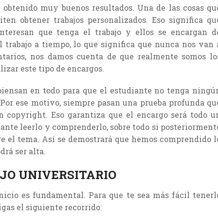
n obtenido muy buenos resultados. Una de las cosas qu
en obtener trabajos personalizados. Eso significa qu
nteresan que tenga el trabajo y ellos se encargan d
l trabajo a tiempo, lo que significa que nunca nos van 
entarios, nos damos cuenta de que realmente somos lo
lizar este tipo de encargos.
s piensan en todo para que el estudiante no tenga ningú
o. Por ese motivo, siempre pasan una prueba profunda qu
on copyright. Eso garantiza que el encargo será todo u
rtante leerlo y comprenderlo, sobre todo si posteriorment
bre el tema. Así se demostrará que hemos comprendido l
rá ser alta.
JO UNIVERSITARIO
inicio es fundamental. Para que te sea más fácil tenerl
gas el siguiente recorrido: