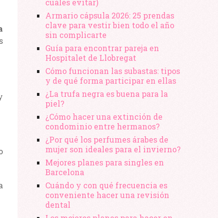
cuáles evitar)
Armario cápsula 2026: 25 prendas
clave para vestir bien todo el año
a
sin complicarte
s
Guía para encontrar pareja en
Hospitalet de Llobregat
Cómo funcionan las subastas: tipos
y de qué forma participar en ellas
¿La trufa negra es buena para la
y
piel?
¿Cómo hacer una extinción de
condominio entre hermanos?
¿Por qué los perfumes árabes de
mujer son ideales para el invierno?
o
Mejores planes para singles en
Barcelona
a
Cuándo y con qué frecuencia es
conveniente hacer una revisión
dental
Los mejores planes para hacer en