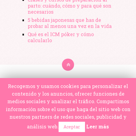
parto: cuándo, cómo y para qué son
necesarios
5 bebidas japonesas que has de
probar al menos una vez en la vida
Qué es el ICM póker y cómo
calcularlo
Recogemos y usamos cookies para personalizar el
contenido y los anuncios, ofrecer funciones de
medios sociales y analizar el tráfico. Compartimos
información sobre el uso que haga del sitio web con
nuestros partners de redes sociales, publicidad y
análisis web.
Leer más
Aceptar
2026 © copyright
Cotilleame.net