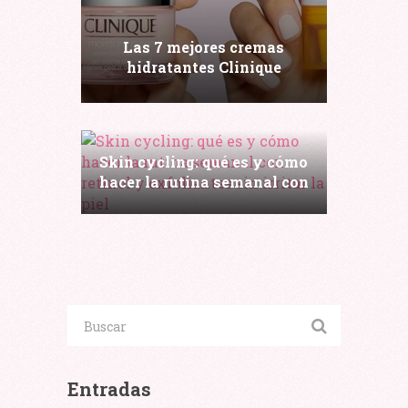
Las 7 mejores cremas
hidratantes Clinique
Skin cycling: qué es y cómo
hacer la rutina semanal con
Las
retinol y exfoliantes sin
7
irritar la piel
mejores
marcas
de
planchas
de
pelo
Entradas