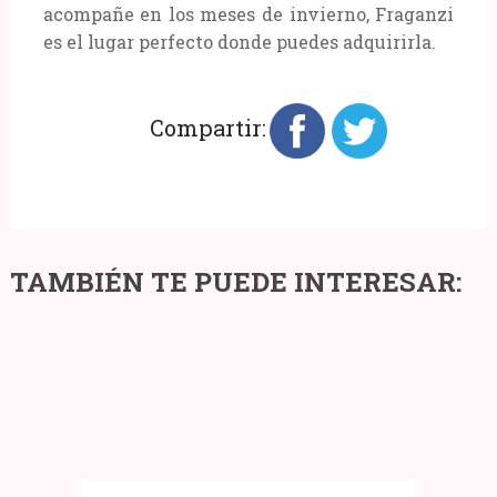
acompañe en los meses de invierno, Fraganzi
es el lugar perfecto donde puedes adquirirla.
Compartir:
Cómo
TAMBIÉN TE PUEDE INTERESAR:
vender
Tips
ropa
y
Las
de
consejos
7
segunda
para
mejores
mano​
iluminar
marcas
con
tu
de
éxito
casa
cocinas
en