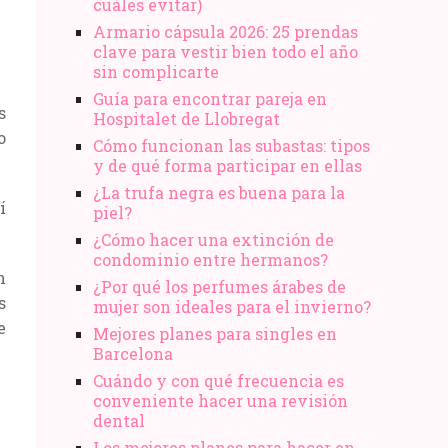
cuáles evitar)
Armario cápsula 2026: 25 prendas
clave para vestir bien todo el año
sin complicarte
Guía para encontrar pareja en
s
Hospitalet de Llobregat
o
Cómo funcionan las subastas: tipos
y de qué forma participar en ellas
¿La trufa negra es buena para la
í
piel?
¿Cómo hacer una extinción de
condominio entre hermanos?
n
¿Por qué los perfumes árabes de
s
mujer son ideales para el invierno?
e
Mejores planes para singles en
Barcelona
Cuándo y con qué frecuencia es
conveniente hacer una revisión
dental
Los mejores planes para hacer en