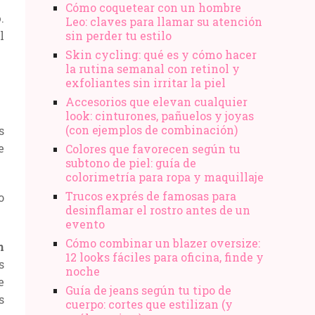
Cómo coquetear con un hombre
o
.
Leo: claves para llamar su atención
l
sin perder tu estilo
Skin cycling: qué es y cómo hacer
la rutina semanal con retinol y
exfoliantes sin irritar la piel
Accesorios que elevan cualquier
look: cinturones, pañuelos y joyas
(con ejemplos de combinación)
s
e
Colores que favorecen según tu
subtono de piel: guía de
colorimetría para ropa y maquillaje
Trucos exprés de famosas para
o
desinflamar el rostro antes de un
evento
Cómo combinar un blazer oversize:
n
12 looks fáciles para oficina, finde y
s
noche
e
Guía de jeans según tu tipo de
s
cuerpo: cortes que estilizan (y