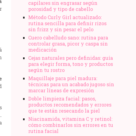
a
capilares sin engrasar según
r
porosidad y tipo de cabello
Método Curly Girl actualizado:
rutina sencilla para definir rizos
sin frizz y sin pesar el pelo
Cuero cabelludo sano: rutina para
controlar grasa, picor y caspa sin
á
medicación
n
Cejas naturales pero definidas: guía
para elegir forma, tono y productos
según tu rostro
Maquillaje para piel madura:
e
técnicas para un acabado jugoso sin
d
marcar líneas de expresión
Doble limpieza facial: pasos,
productos recomendados y errores
s
que te están resecando la piel
.
Niacinamida, vitamina C y retinol:
a
cómo combinarlos sin errores en tu
rutina facial