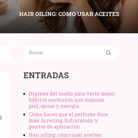
HAIR OILING: CÓMO USAR ACEITES
CAPILARES SIN ENGRASAR SEGÚN
POROSIDAD Y TIPO DE CABELLO
Compartir:
ENTRADAS
Higiene del sueño para verte mejor:
hábitos nocturnos que mejoran
piel, ojeras y energía
Cómo hacer que el perfume dure
d
más: layering, hidratación y
puntos de aplicación
Hair oiling: cómo usar aceites