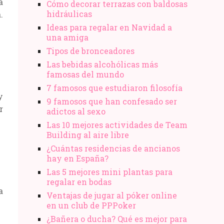
á
Cómo decorar terrazas con baldosas
hidráulicas
.
Ideas para regalar en Navidad a
una amiga
Tipos de bronceadores
Las bebidas alcohólicas más
famosas del mundo
7 famosos que estudiaron filosofía
y
9 famosos que han confesado ser
r
adictos al sexo
Las 10 mejores actividades de Team
Building al aire libre
¿Cuántas residencias de ancianos
hay en España?
Las 5 mejores mini plantas para
regalar en bodas
a
Ventajas de jugar al póker online
en un club de PPPoker
¿Bañera o ducha? Qué es mejor para