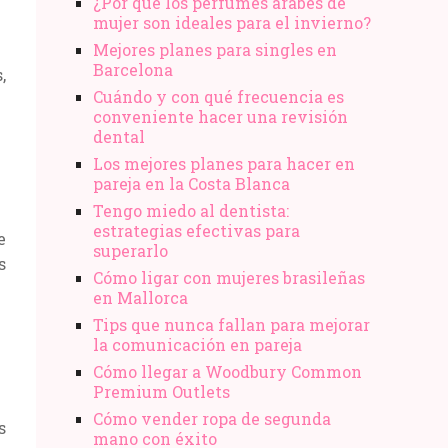
¿Por qué los perfumes árabes de
mujer son ideales para el invierno?
Mejores planes para singles en
Barcelona
,
Cuándo y con qué frecuencia es
conveniente hacer una revisión
dental
Los mejores planes para hacer en
pareja en la Costa Blanca
Tengo miedo al dentista:
estrategias efectivas para
e
superarlo
s
Cómo ligar con mujeres brasileñas
en Mallorca
Tips que nunca fallan para mejorar
la comunicación en pareja
Cómo llegar a Woodbury Common
Premium Outlets
Cómo vender ropa de segunda
s
mano​ con éxito