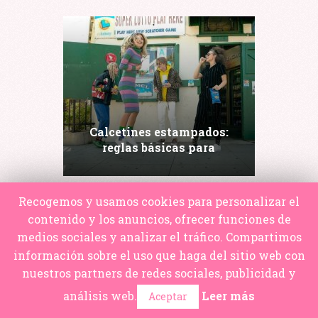
Calcetines estampados:
reglas básicas para
combinarlos
Recogemos y usamos cookies para personalizar el
contenido y los anuncios, ofrecer funciones de
medios sociales y analizar el tráfico. Compartimos
información sobre el uso que haga del sitio web con
nuestros partners de redes sociales, publicidad y
análisis web.
Leer más
Aceptar
Armario cápsula 2026: 25