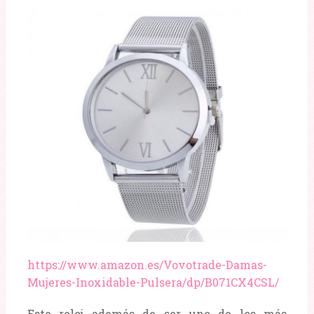
https://www.amazon.es/Vovotrade-Damas-
Mujeres-Inoxidable-Pulsera/dp/B071CX4CSL/
Este reloj además de ser uno de los más