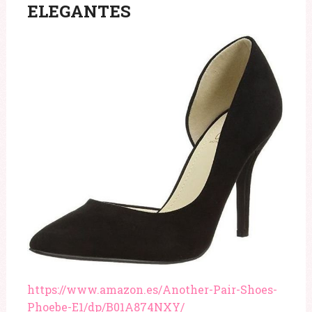
ELEGANTES
https://www.amazon.es/Another-Pair-Shoes-
Phoebe-E1/dp/B01A874NXY/