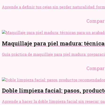
Aprende a definir tus cejas sin perder naturalidad: for
Compart
Maquillaje para piel madura: técnica
Guía práctica de maquillaje para piel madura: preparaci
Compart
Doble limpieza facial: pasos, produc
Aprende a hacer la doble limpieza facial sin resecar: p