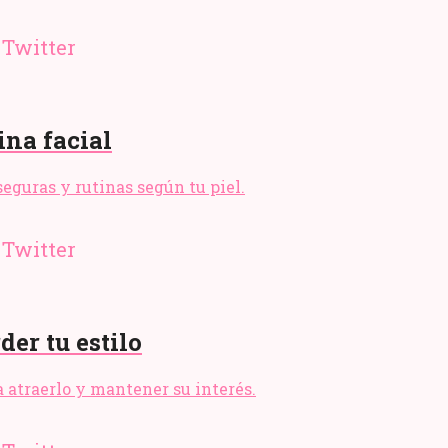
ina facial
seguras y rutinas según tu piel.
er tu estilo
 atraerlo y mantener su interés.