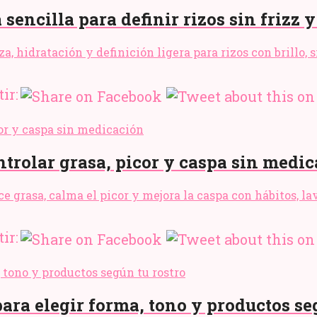
sencilla para definir rizos sin frizz y
a, hidratación y definición ligera para rizos con brillo, 
ir:
ntrolar grasa, picor y caspa sin medi
uce grasa, calma el picor y mejora la caspa con hábitos, 
ir:
para elegir forma, tono y productos se