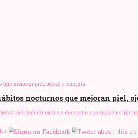
hábitos nocturnos que mejoran piel, oj
rar piel, reducir ojeras y despertar con más energía: luz
ir: