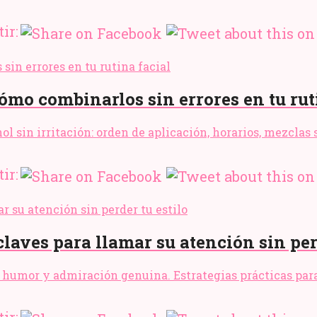
ir:
ómo combinarlos sin errores en tu rut
l sin irritación: orden de aplicación, horarios, mezclas 
ir:
aves para llamar su atención sin perd
humor y admiración genuina. Estrategias prácticas para