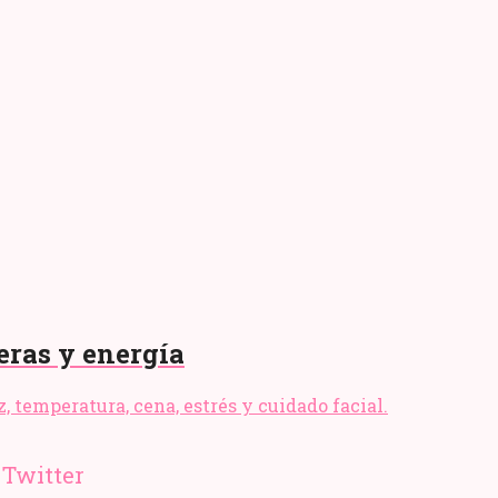
eras y energía
, temperatura, cena, estrés y cuidado facial.