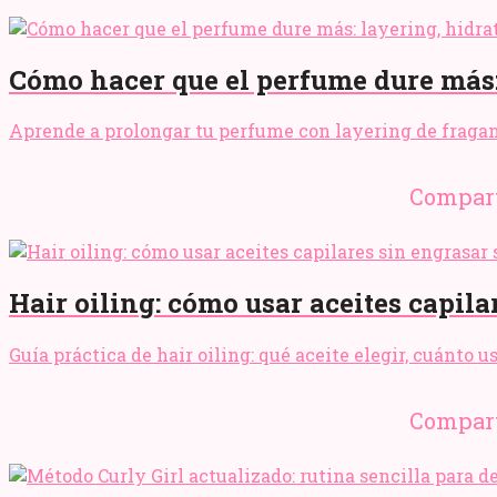
Cómo hacer que el perfume dure más:
Aprende a prolongar tu perfume con layering de fraganci
Compart
Hair oiling: cómo usar aceites capila
Guía práctica de hair oiling: qué aceite elegir, cuánto 
Compart