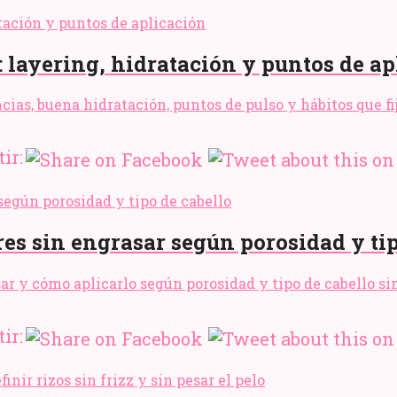
 layering, hidratación y puntos de ap
as, buena hidratación, puntos de pulso y hábitos que fij
ir:
res sin engrasar según porosidad y ti
usar y cómo aplicarlo según porosidad y tipo de cabello si
ir: