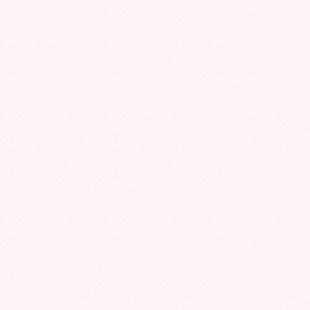
INAS
7
N
MEJORES
MARCAS
OS?
DE
AUDÍFONOS
PARA
SORDOS
RECOMENDADAS
POR
EXPERTOS