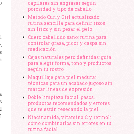
s
capilares sin engrasar según
porosidad y tipo de cabello
Método Curly Girl actualizado:
rutina sencilla para definir rizos
sin frizz y sin pesar el pelo
l
Cuero cabelludo sano: rutina para
controlar grasa, picor y caspa sin
,
medicación
s
Cejas naturales pero definidas: guía
n
para elegir forma, tono y productos
según tu rostro
Maquillaje para piel madura:
técnicas para un acabado jugoso sin
marcar líneas de expresión
a
Doble limpieza facial: pasos,
s
productos recomendados y errores
l
que te están resecando la piel
l
Niacinamida, vitamina C y retinol:
cómo combinarlos sin errores en tu
rutina facial