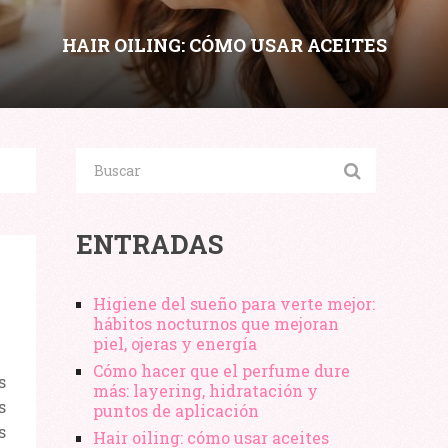
HAIR OILING: CÓMO USAR ACEITES
CAPILARES SIN ENGRASAR SEGÚN
POROSIDAD Y TIPO DE CABELLO
Compartir:
ENTRADAS
Higiene del sueño para verte mejor:
hábitos nocturnos que mejoran
piel, ojeras y energía
Cómo hacer que el perfume dure
s
más: layering, hidratación y
s
puntos de aplicación
s
Hair oiling: cómo usar aceites