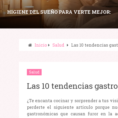
HIGIENE DEL SUEÑO PARA VERTE MEJOR:
HÁBITOS NOCTURNOS QUE MEJORAN PIEL,
OJERAS Y ENERGÍA
Inicio
Salud
Las 10 tendencias gas
Compartir:
Salud
Las 10 tendencias gastr
¿Te encanta cocinar y sorprender a tus vis
perderte el siguiente artículo porque n
gastronómicas que causan furor en la ac