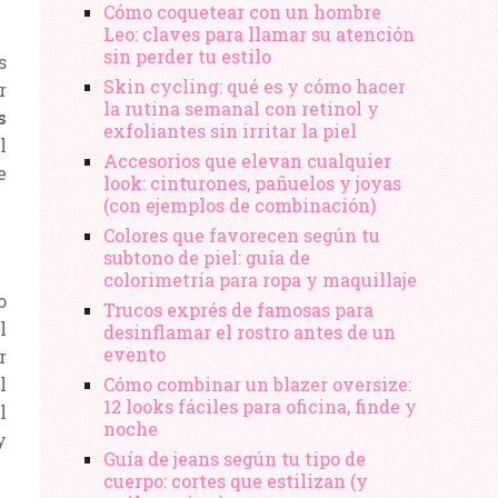
Cómo coquetear con un hombre
Leo: claves para llamar su atención
sin perder tu estilo
s
Skin cycling: qué es y cómo hacer
r
la rutina semanal con retinol y
s
exfoliantes sin irritar la piel
l
Accesorios que elevan cualquier
e
look: cinturones, pañuelos y joyas
(con ejemplos de combinación)
Colores que favorecen según tu
subtono de piel: guía de
colorimetría para ropa y maquillaje
o
Trucos exprés de famosas para
l
desinflamar el rostro antes de un
evento
r
l
Cómo combinar un blazer oversize:
12 looks fáciles para oficina, finde y
l
noche
y
Guía de jeans según tu tipo de
cuerpo: cortes que estilizan (y