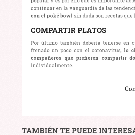
popular y es por ello que es importante aco
continuar en la vanguardia de las tendenc
con el poké bowl
sin duda son recetas que 
COMPARTIR PLATOS
Por último también debería tenerse en c
frenado un poco con el coronavirus,
lo c
compañeros que prefieren compartir do
individualmente.
Com
TRASPLANTE
¿QUÉ
TAMBIÉN TE PUEDE INTERES