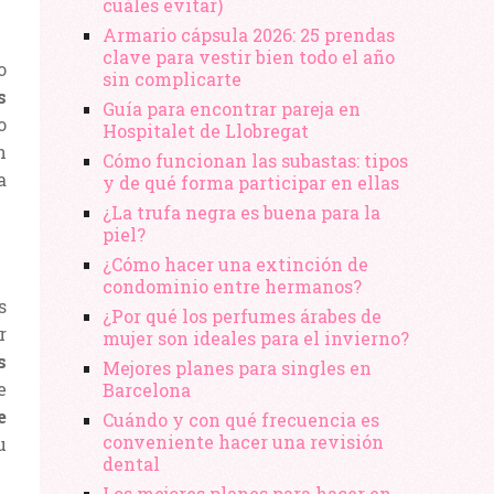
cuáles evitar)
Armario cápsula 2026: 25 prendas
clave para vestir bien todo el año
o
sin complicarte
s
Guía para encontrar pareja en
o
Hospitalet de Llobregat
n
Cómo funcionan las subastas: tipos
a
y de qué forma participar en ellas
¿La trufa negra es buena para la
piel?
¿Cómo hacer una extinción de
condominio entre hermanos?
s
¿Por qué los perfumes árabes de
r
mujer son ideales para el invierno?
s
Mejores planes para singles en
e
Barcelona
e
Cuándo y con qué frecuencia es
conveniente hacer una revisión
u
dental
Los mejores planes para hacer en