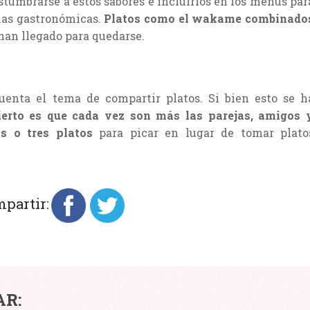
stumbrarse a estos sabores e incluirlos en los menús par
ias gastronómicas.
Platos como el wakame combinado
han llegado para quedarse.
uenta el tema de compartir platos. Si bien esto se h
ierto es que cada vez son más las parejas, amigos 
s o tres platos
para picar en lugar de tomar plato
partir:
LAS
AR: