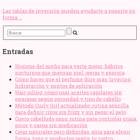
Las tablas de inversión pueden ayudarte a ponerte en
forma …
Entradas
Higiene del sueño para verte mejor: hábitos
nocturnos que mejoran piel, ojeras y energía
Cómo hacer que el perfume dure más: layering,
hidratación y puntos de aplicación
Hair oiling: cómo usar aceites capilares sin
engrasar según porosidad y tipo de cabello
Método Curly Girl actualizado: rutina sencilla
para definir rizos sin frizz y sin pesar el pelo
Cuero cabelludo sano: rutina para controlar grasa,
picor y caspa sin medicación
Cejas naturales pero definidas: guía para elegir
forma, tono y productos según tu rostro