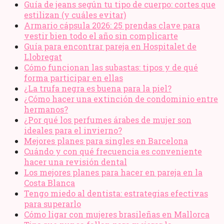
Guía de jeans según tu tipo de cuerpo: cortes que
estilizan (y cuáles evitar)
Armario cápsula 2026: 25 prendas clave para
vestir bien todo el año sin complicarte
Guía para encontrar pareja en Hospitalet de
Llobregat
Cómo funcionan las subastas: tipos y de qué
forma participar en ellas
¿La trufa negra es buena para la piel?
¿Cómo hacer una extinción de condominio entre
hermanos?
¿Por qué los perfumes árabes de mujer son
ideales para el invierno?
Mejores planes para singles en Barcelona
Cuándo y con qué frecuencia es conveniente
hacer una revisión dental
Los mejores planes para hacer en pareja en la
Costa Blanca
Tengo miedo al dentista: estrategias efectivas
para superarlo
Cómo ligar con mujeres brasileñas en Mallorca