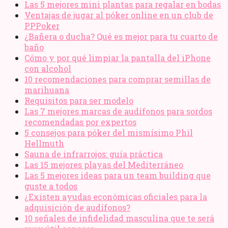
Las 5 mejores mini plantas para regalar en bodas
Ventajas de jugar al póker online en un club de
PPPoker
¿Bañera o ducha? Qué es mejor para tu cuarto de
baño
Cómo y por qué limpiar la pantalla del iPhone
con alcohol
10 recomendaciones para comprar semillas de
marihuana
Requisitos para ser modelo
Las 7 mejores marcas de audífonos para sordos
recomendadas por expertos
5 consejos para póker del mismísimo Phil
Hellmuth
Sauna de infrarrojos: guía práctica
Las 15 mejores playas del Mediterráneo
Las 5 mejores ideas para un team building que
guste a todos
¿Existen ayudas económicas oficiales para la
adquisición de audífonos?
10 señales de infidelidad masculina que te será