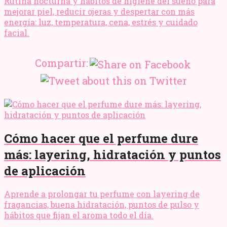
Rutina nocturna y hábitos de higiene del sueño para
mejorar piel, reducir ojeras y despertar con más
energía: luz, temperatura, cena, estrés y cuidado
facial.
Compartir:
Cómo hacer que el perfume dure
más: layering, hidratación y puntos
de aplicación
Aprende a prolongar tu perfume con layering de
fragancias, buena hidratación, puntos de pulso y
hábitos que fijan el aroma todo el día.