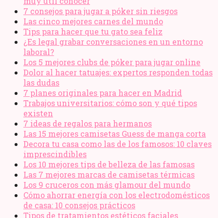
muy útil conocer
7 consejos para jugar a póker sin riesgos
Las cinco mejores carnes del mundo
Tips para hacer que tu gato sea feliz
¿Es legal grabar conversaciones en un entorno
laboral?
Los 5 mejores clubs de póker para jugar online
Dolor al hacer tatuajes: expertos responden todas
las dudas
7 planes originales para hacer en Madrid
Trabajos universitarios: cómo son y qué tipos
existen
7 ideas de regalos para hermanos
Las 15 mejores camisetas Guess de manga corta
Decora tu casa como las de los famosos: 10 claves
imprescindibles
Los 10 mejores tips de belleza de las famosas
Las 7 mejores marcas de camisetas térmicas
Los 9 cruceros con más glamour del mundo
Cómo ahorrar energía con los electrodomésticos
de casa: 10 consejos prácticos
Tipos de tratamientos estéticos faciales