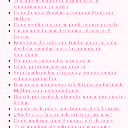
Tips que nunca fallan para mejorar la
comunicación en pareja
Cómo llegar a Woodbury Common Premium
Outlets
Cómo vender ropa de segunda mano​ con éxito
Las mejores formas de conocer chicas en A
Coruña
Beneficios del reiki que trasformarán tu vida,
desde la ansiedad hasta la sanación de
emociones
Preguntas incómodas para parejas
Cómo quitar varices sin cirugía
Significado de los tulipanes y por qué regalar
esta magnífica flor
Discotecas para mayores de 50 años en Palma de
Mallorca que recomendamos
Guía de protocolo de etiqueta para acompañantes
de lujo
Jugadores de póker más famosos de la historia
¿Puede vivir la pareja de mi ex en mi casa?
Cómo combinar unas Panama Jack de mujer
Top 5 jugadoras de póker que debes conocer