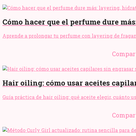
Cómo hacer que el perfume dure más:
Aprende a prolongar tu perfume con layering de fraganci
Compart
Hair oiling: cómo usar aceites capila
Guía práctica de hair oiling: qué aceite elegir, cuánto 
Compart