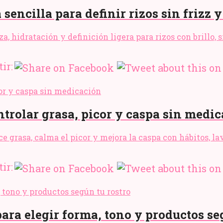
sencilla para definir rizos sin frizz y
a, hidratación y definición ligera para rizos con brillo, 
ir:
ntrolar grasa, picor y caspa sin medi
uce grasa, calma el picor y mejora la caspa con hábitos, 
ir:
para elegir forma, tono y productos se