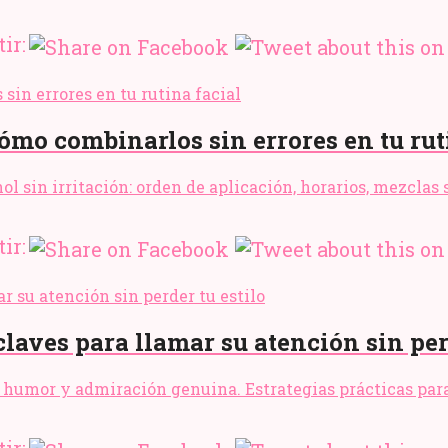
ir:
ómo combinarlos sin errores en tu rut
l sin irritación: orden de aplicación, horarios, mezclas 
ir:
aves para llamar su atención sin perd
humor y admiración genuina. Estrategias prácticas para