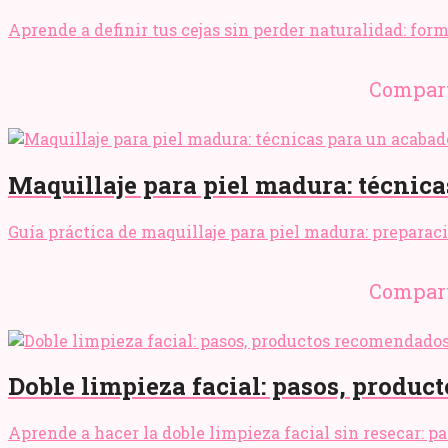
Aprende a definir tus cejas sin perder naturalidad: for
Compart
Maquillaje para piel madura: técnica
Guía práctica de maquillaje para piel madura: preparaci
Compart
Doble limpieza facial: pasos, produc
Aprende a hacer la doble limpieza facial sin resecar: p