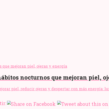
hábitos nocturnos que mejoran piel, oj
rar piel, reducir ojeras y despertar con más energía: luz
ir: