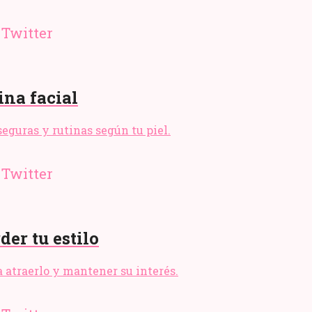
ina facial
seguras y rutinas según tu piel.
er tu estilo
 atraerlo y mantener su interés.