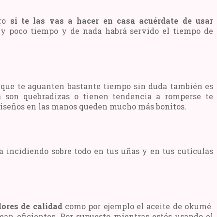
ero
si te las vas a hacer en casa acuérdate de usar
uy poco tiempo y de nada habrá servido el tiempo de
 y que te aguanten bastante tiempo sin duda también es
 son quebradizas o tienen tendencia a romperse te
 diseños en las manos queden mucho más bonitos.
incidiendo sobre todo en tus uñas y en tus cutículas
ores de calidad
como por ejemplo el aceite de okumé.
ean eficientes. Por supuesto mientras estés usando el