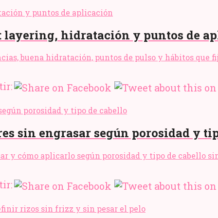
 layering, hidratación y puntos de ap
as, buena hidratación, puntos de pulso y hábitos que fij
ir:
res sin engrasar según porosidad y ti
usar y cómo aplicarlo según porosidad y tipo de cabello si
ir: