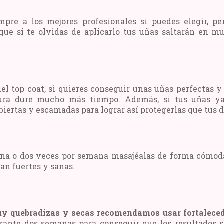
pre a los mejores profesionales si puedes elegir, p
ue si te olvidas de aplicarlo tus uñas saltarán en m
del top coat, si quieres conseguir unas uñas perfectas
tura dure mucho más tiempo. Además, si tus uñas ya
biertas y escamadas para lograr así protegerlas que tus
na o dos veces por semana masajéalas de forma cómoda 
an fuertes y sanas.
uy quebradizas y secas recomendamos usar fortaleced
ante dos semanas para conseguir que los resultados s