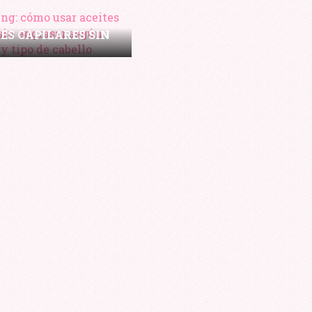
INVERSIÓN
EN
OILING: CÓMO USAR
BELLEZA:
ES CAPILARES SIN
TENER
GRASAR SEGÚN
UNA
SIDAD Y TIPO DE
SONRISA
CABELLO
PERFECTA