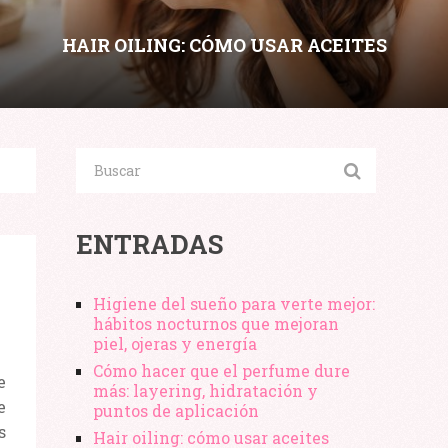
HAIR OILING: CÓMO USAR ACEITES
CAPILARES SIN ENGRASAR SEGÚN
POROSIDAD Y TIPO DE CABELLO
Compartir:
ENTRADAS
Higiene del sueño para verte mejor:
hábitos nocturnos que mejoran
piel, ojeras y energía
Cómo hacer que el perfume dure
e
más: layering, hidratación y
e
puntos de aplicación
s
Hair oiling: cómo usar aceites