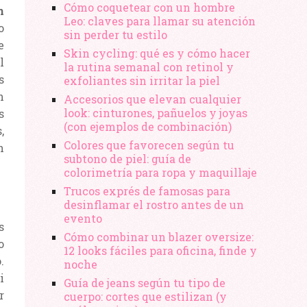
Cómo coquetear con un hombre
n
Leo: claves para llamar su atención
o
sin perder tu estilo
e
Skin cycling: qué es y cómo hacer
l
la rutina semanal con retinol y
s
exfoliantes sin irritar la piel
n
Accesorios que elevan cualquier
look: cinturones, pañuelos y joyas
s
(con ejemplos de combinación)
,
Colores que favorecen según tu
n
subtono de piel: guía de
colorimetría para ropa y maquillaje
Trucos exprés de famosas para
desinflamar el rostro antes de un
evento
s
Cómo combinar un blazer oversize:
o
12 looks fáciles para oficina, finde y
.
noche
i
Guía de jeans según tu tipo de
r
cuerpo: cortes que estilizan (y