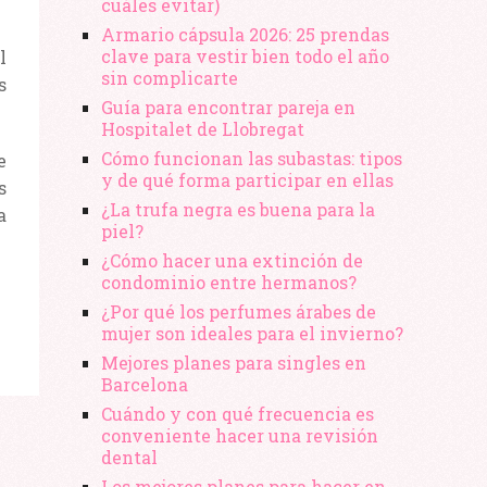
cuáles evitar)
Armario cápsula 2026: 25 prendas
clave para vestir bien todo el año
l
sin complicarte
s
Guía para encontrar pareja en
Hospitalet de Llobregat
Cómo funcionan las subastas: tipos
e
y de qué forma participar en ellas
s
¿La trufa negra es buena para la
a
piel?
¿Cómo hacer una extinción de
condominio entre hermanos?
¿Por qué los perfumes árabes de
mujer son ideales para el invierno?
Mejores planes para singles en
Barcelona
Cuándo y con qué frecuencia es
conveniente hacer una revisión
dental
Los mejores planes para hacer en