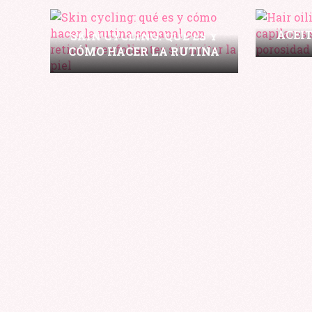
HAIR 
ACEIT
SKIN CYCLING: QUÉ ES Y
EN
CÓMO HACER LA RUTINA
PORO
SEMANAL CON RETINOL Y
EXFOLIANTES SIN
IRRITAR LA PIEL