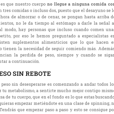
 es que nuestro cuerpo
no llegue a ninguna comida co
tres comidas o incluso dos, puesto que el desayuno se l
a hora de almorzar o de cenar, se pongan hasta arriba d
entos, no le da tiempo al estómago a darle la señal a
ual modo, hay personas que incluso cuando comen una
etito, por eso le hemos preguntado a especialistas e
sten suplementos alimenticios que lo que hacen e
 no tienen la necesidad de seguir comiendo más. Además
cian la perdida de peso, siempre y cuando se siga
ntar a continuación.
ESO SIN REBOTE
r peso sin desesperarse es comenzando a andar todos lo
ar tu metabolismo, a sentirte mucho mejor contigo mism
sa de tu cuerpo, que en el fondo es lo que estas buscando
 quieras empezar metiéndote en una clase de spinning, n
 Tendrás que empezar paso a paso y esto se consigue po