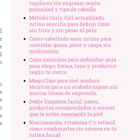
capilares sin engrasar según
porosidad y tipo de cabello
Método Curly Girl actualizado:
rutina sencilla para definir rizos
sin frizz y sin pesar el pelo
l
e
Cuero cabelludo sano: rutina para
controlar grasa, picor y caspa sin
e
medicación
l
Cejas naturales pero definidas: guía
o
para elegir forma, tono y productos
según tu rostro
Maquillaje para piel madura:
o
técnicas para un acabado jugoso sin
e
marcar líneas de expresión
e
Doble limpieza facial: pasos,
o
productos recomendados y errores
que te están resecando la piel
a
Niacinamida, vitamina C y retinol:
s
cómo combinarlos sin errores en tu
rutina facial