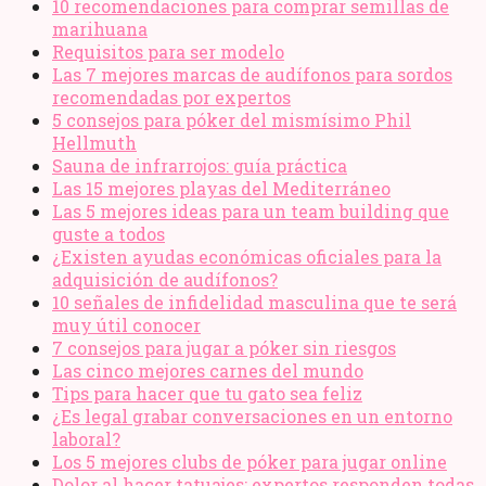
10 recomendaciones para comprar semillas de
marihuana
Requisitos para ser modelo
Las 7 mejores marcas de audífonos para sordos
recomendadas por expertos
5 consejos para póker del mismísimo Phil
Hellmuth
Sauna de infrarrojos: guía práctica
Las 15 mejores playas del Mediterráneo
Las 5 mejores ideas para un team building que
guste a todos
¿Existen ayudas económicas oficiales para la
adquisición de audífonos?
10 señales de infidelidad masculina que te será
muy útil conocer
7 consejos para jugar a póker sin riesgos
Las cinco mejores carnes del mundo
Tips para hacer que tu gato sea feliz
¿Es legal grabar conversaciones en un entorno
laboral?
Los 5 mejores clubs de póker para jugar online
Dolor al hacer tatuajes: expertos responden todas