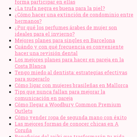
forma participar en ellas
¿La trufa negra es buena para la piel?
¿Cómo hacer una extinción de condominio entre
hermanos?
¿Por qué los perfumes árabes de mujer son
ideales para el invierno?
Mejores planes para singles en Barcelona
Cuándo y con qué frecuencia es conveniente
hacer una revisión dental
Los mejores planes para hacer en pareja en la
Costa Blanca
Tengo miedo al dentista: estrategias efectivas
para superarlo
Cómo ligar con mujeres brasileñas en Mallorca
Tips que nunca fallan para mejorar la
comunicación en pareja
Cómo llegar a Woodbury Common Premium
Outlets
Cómo vender ropa de segunda mano​ con éxito
Las mejores formas de conocer chicas en A
Coruña
Beneficios del reiki que trasformarán tu vida,