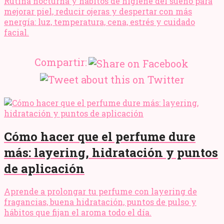
Rutina nocturna y hábitos de higiene del sueño para
mejorar piel, reducir ojeras y despertar con más
energía: luz, temperatura, cena, estrés y cuidado
facial.
Compartir:
Cómo hacer que el perfume dure
más: layering, hidratación y puntos
de aplicación
Aprende a prolongar tu perfume con layering de
fragancias, buena hidratación, puntos de pulso y
hábitos que fijan el aroma todo el día.