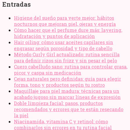
Entradas
Higiene del sueño para verte mejor: hábitos
nocturnos que mejoran piel, ojeras y energía
Cómo hacer que el perfume dure más: layering,
hidratación y puntos de aplicación
Hair oiling: cómo usar aceites capilares sin
engrasar según porosidad y tipo de cabello
Método Curly Girl actualizado: rutina sencilla
para definir rizos sin frizz y sin pesar el pelo
Cuero cabelludo sano: rutina para controlar grasa,
picor y caspa sin medicación
Cejas naturales pero definidas: guía para elegir
forma, tono y productos según tu rostro
Maquillaje para piel madura: técnicas para un
acabado jugoso sin marcar líneas de expresión
Doble limpieza facial: pasos, productos
recomendados y errores que te están resecando
la piel
Niacinamida, vitamina C y retinol: cómo
combinarlos sin errores en tu rutina facial