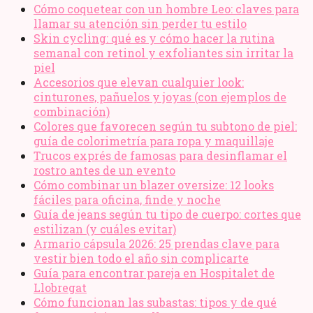
Cómo coquetear con un hombre Leo: claves para
llamar su atención sin perder tu estilo
Skin cycling: qué es y cómo hacer la rutina
semanal con retinol y exfoliantes sin irritar la
piel
Accesorios que elevan cualquier look:
cinturones, pañuelos y joyas (con ejemplos de
combinación)
Colores que favorecen según tu subtono de piel:
guía de colorimetría para ropa y maquillaje
Trucos exprés de famosas para desinflamar el
rostro antes de un evento
Cómo combinar un blazer oversize: 12 looks
fáciles para oficina, finde y noche
Guía de jeans según tu tipo de cuerpo: cortes que
estilizan (y cuáles evitar)
Armario cápsula 2026: 25 prendas clave para
vestir bien todo el año sin complicarte
Guía para encontrar pareja en Hospitalet de
Llobregat
Cómo funcionan las subastas: tipos y de qué