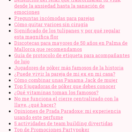
desde la ansiedad hasta la sanación de
emociones
Preguntas incómodas para parejas
Cómo quitar varices sin cirugía
Significado de los tulipanes y por qué regalar
esta magnífica flor
Discotecas para mayores de 50 años en Palma de
Mallorca que recomendamos
Guía de protocolo de etiqueta para acompañantes
de lujo
Jugadores de póker más famosos de la historia
¿Puede vivir la pareja de mi ex en mi casa?
Cómo combinar unas Panama Jack de mujer
Top 5 jugadoras de póker que debes conocer
¿Qué vitaminas toman los famosos?
No me funciona el cierre centralizado con la
llave, ¿qué hacer?
Opiniones de Prada Paradoxe: mi experiencia
usando este perfume
5 actividades de team building divertidas
Top de Promociones Partypoker