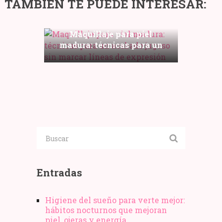
TAMBIÉN TE PUEDE INTERESAR:
Maquillaje para piel
madura: técnicas para un
Los
acabado jugoso sin marcar
7
Tipos
líneas de expresión
mejores
de
relojes
tratamientos
Festina
estéticos
de
faciales
oro
de
mujer
Entradas
Higiene del sueño para verte mejor:
hábitos nocturnos que mejoran
piel, ojeras y energía