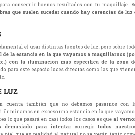
para conseguir buenos resultados con tu maquillaje.
E
mbras que suelen suceder cuando hay carencias de luz 
S
damental el usar distintas fuentes de luz, pero sobre tod
l de la estancia en la que vayamos a maquillarnos (po
tc.) con la iluminación más específica de la zona d
ndo para este espacio luces directas como las que viene
tc.
E LUZ
en cuenta también que no debemos pasarnos con l
 Si iluminamos en exceso una estancia en la que vayamo
s lo que pasará en casi todos los casos es que
al verno
s demasiado para intentar corregir todos nuestro
a piel que en realidad al natural no se verán tanto com