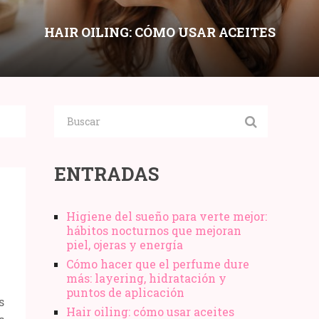
HAIR OILING: CÓMO USAR ACEITES
CAPILARES SIN ENGRASAR SEGÚN
POROSIDAD Y TIPO DE CABELLO
Compartir:
ENTRADAS
Higiene del sueño para verte mejor:
hábitos nocturnos que mejoran
piel, ojeras y energía
Cómo hacer que el perfume dure
más: layering, hidratación y
puntos de aplicación
s
Hair oiling: cómo usar aceites