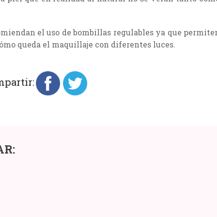
comiendan el uso de bombillas regulables ya que permite
ómo queda el maquillaje con diferentes luces.
partir:
NTAS
CONSEJOS
AR:
ODAS
Y
TRUCOS
AS
PARA
CUIDAR
TU
CABELLO