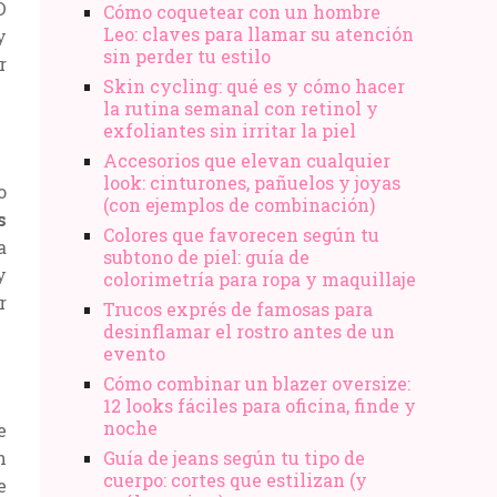
D
Cómo coquetear con un hombre
Leo: claves para llamar su atención
y
sin perder tu estilo
r
Skin cycling: qué es y cómo hacer
la rutina semanal con retinol y
exfoliantes sin irritar la piel
Accesorios que elevan cualquier
look: cinturones, pañuelos y joyas
o
(con ejemplos de combinación)
s
Colores que favorecen según tu
a
subtono de piel: guía de
y
colorimetría para ropa y maquillaje
r
Trucos exprés de famosas para
desinflamar el rostro antes de un
evento
Cómo combinar un blazer oversize:
12 looks fáciles para oficina, finde y
noche
e
n
Guía de jeans según tu tipo de
cuerpo: cortes que estilizan (y
e