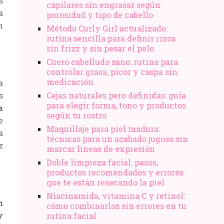
s
capilares sin engrasar según
a
porosidad y tipo de cabello
n
Método Curly Girl actualizado:
rutina sencilla para definir rizos
sin frizz y sin pesar el pelo
Cuero cabelludo sano: rutina para
controlar grasa, picor y caspa sin
medicación
a
s
Cejas naturales pero definidas: guía
para elegir forma, tono y productos
a
según tu rostro
e
Maquillaje para piel madura:
a
técnicas para un acabado jugoso sin
z
marcar líneas de expresión
Doble limpieza facial: pasos,
productos recomendados y errores
que te están resecando la piel
Niacinamida, vitamina C y retinol:
n
cómo combinarlos sin errores en tu
y
rutina facial