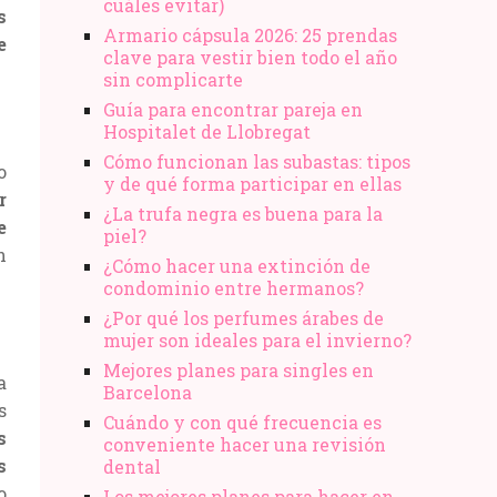
cuáles evitar)
s
Armario cápsula 2026: 25 prendas
e
clave para vestir bien todo el año
sin complicarte
Guía para encontrar pareja en
Hospitalet de Llobregat
Cómo funcionan las subastas: tipos
o
y de qué forma participar en ellas
r
¿La trufa negra es buena para la
e
piel?
n
¿Cómo hacer una extinción de
condominio entre hermanos?
¿Por qué los perfumes árabes de
mujer son ideales para el invierno?
Mejores planes para singles en
a
Barcelona
s
Cuándo y con qué frecuencia es
s
conveniente hacer una revisión
s
dental
o
Los mejores planes para hacer en