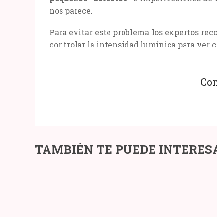
nos parece.
Para evitar este problema los expertos re
controlar la intensidad lumínica para ver c
Com
TRUCOS
PREGU
TAMBIÉN TE PUEDE INTERES
PARA
INCÓM
GANAR
PARA
SIEMPRE
PAREJ
CON
APUESTAS
DEPORTIVAS