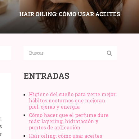
HAIR OILING: CÓMO USAR ACEITES
CAPILARES SIN ENGRASAR SEGÚN
POROSIDAD Y TIPO DE CABELLO
Compartir:
ENTRADAS
Higiene del sueño para verte mejor:
hábitos nocturnos que mejoran
piel, ojeras y energía
Cómo hacer que el perfume dure
n
más: layering, hidratación y
s
puntos de aplicación
r
Hair oiling: cómo usar aceites