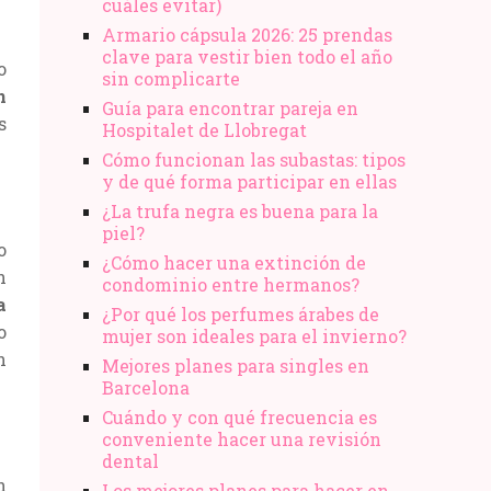
cuáles evitar)
Armario cápsula 2026: 25 prendas
clave para vestir bien todo el año
o
sin complicarte
n
Guía para encontrar pareja en
s
Hospitalet de Llobregat
Cómo funcionan las subastas: tipos
y de qué forma participar en ellas
¿La trufa negra es buena para la
piel?
o
¿Cómo hacer una extinción de
n
condominio entre hermanos?
a
¿Por qué los perfumes árabes de
o
mujer son ideales para el invierno?
n
Mejores planes para singles en
Barcelona
Cuándo y con qué frecuencia es
conveniente hacer una revisión
dental
n
Los mejores planes para hacer en