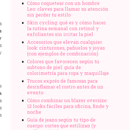
Cómo coquetear con un hombre
Leo: claves para llamar su atención
sin perder tu estilo
Skin cycling: qué es y cómo hacer
s
la rutina semanal con retinol y
a
exfoliantes sin irritar la piel
y
Accesorios que elevan cualquier
s
look: cinturones, pañuelos y joyas
y
(con ejemplos de combinación)
Colores que favorecen según tu
subtono de piel: guía de
colorimetría para ropa y maquillaje
Trucos exprés de famosas para
e
desinflamar el rostro antes de un
evento
a
a
Cómo combinar un blazer oversize:
12 looks fáciles para oficina, finde y
s
noche
s
Guía de jeans según tu tipo de
cuerpo: cortes que estilizan (y