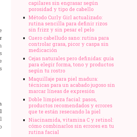
capilares sin engrasar según
porosidad y tipo de cabello
Método Curly Girl actualizado:
rutina sencilla para definir rizos
sin frizz y sin pesar el pelo
e
r
Cuero cabelludo sano: rutina para
controlar grasa, picor y caspa sin
n
medicación
s
Cejas naturales pero definidas: guía
e
para elegir forma, tono y productos
s
según tu rostro
Maquillaje para piel madura:
técnicas para un acabado jugoso sin
marcar líneas de expresión
Doble limpieza facial: pasos,
n
productos recomendados y errores
l
que te están resecando la piel
l
Niacinamida, vitamina C y retinol:
cómo combinarlos sin errores en tu
o
rutina facial