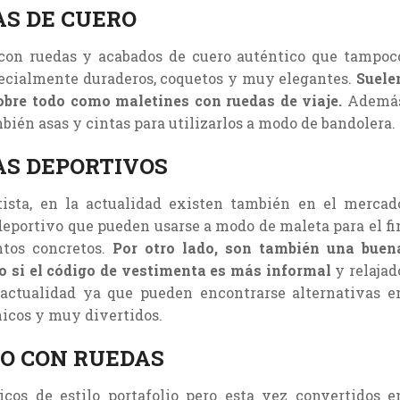
AS DE CUERO
 con ruedas y acabados de cuero auténtico que tampoc
pecialmente duraderos, coquetos y muy elegantes.
Suele
obre todo como maletines con ruedas de viaje.
Ademá
ién asas y cintas para utilizarlos a modo de bandolera.
AS DEPORTIVOS
tista, en la actualidad existen también en el mercad
deportivo que pueden usarse a modo de maleta para el fi
tos concretos.
Por otro lado, son también una buen
jo si el código de vestimenta es más informal
y relajad
ctualidad ya que pueden encontrarse alternativas e
nicos y muy divertidos.
IO CON RUEDAS
cos de estilo portafolio pero esta vez convertidos e