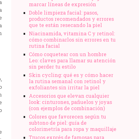
a
marcar líneas de expresión
a
Doble limpieza facial: pasos,
e
productos recomendados y errores
que te están resecando la piel
a
n
Niacinamida, vitamina C y retinol:
cómo combinarlos sin errores en tu
rutina facial
Cómo coquetear con un hombre
Leo: claves para llamar su atención
sin perder tu estilo
Skin cycling: qué es y cómo hacer
,
la rutina semanal con retinol y
o
exfoliantes sin irritar la piel
n
Accesorios que elevan cualquier
look: cinturones, pañuelos y joyas
e
(con ejemplos de combinación)
o
Colores que favorecen según tu
subtono de piel: guía de
colorimetría para ropa y maquillaje
e
Trucos exprés de famosas para