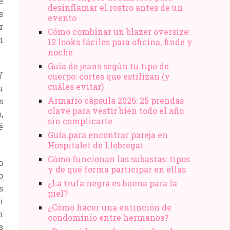
e
desinflamar el rostro antes de un
s
evento
r
Cómo combinar un blazer oversize:
n
12 looks fáciles para oficina, finde y
noche
Guía de jeans según tu tipo de
Y
cuerpo: cortes que estilizan (y
cuáles evitar)
u
Armario cápsula 2026: 25 prendas
s
clave para vestir bien todo el año
,
sin complicarte
é
Guía para encontrar pareja en
Hospitalet de Llobregat
Cómo funcionan las subastas: tipos
o
y de qué forma participar en ellas
o
¿La trufa negra es buena para la
s
piel?
i
¿Cómo hacer una extinción de
n
condominio entre hermanos?
s