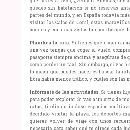
querías está lleno, ¿verdad? Además, si es
quedes sin habitación si no reservas ante
partes del mundo, y en España todavía más. 
visitar las Calas de Conil, estas maravillo
buenos y con unas vistas tan bonitas que di
Planifica la ruta
. Si tienes que coger un a
una vez tengas que coger el vuelo, compru
pasaporte siempre encima y asegúrate de qu
como perder un taxi. Sin embargo, si vas a e
lo mejor que puedes hacer es buscar la rut
hora habrá menos tráfico, y cuáles son las 
Infórmate de las actividades
. Si tienes h
para poder explorar. Si vas a un sitio de
rutas, tirolina o incluso espacios multia
decidido visitar la playa, los deportes m
quieres volver de viaje con unos recuer
necesaria para saber qué te ofrece cada lug