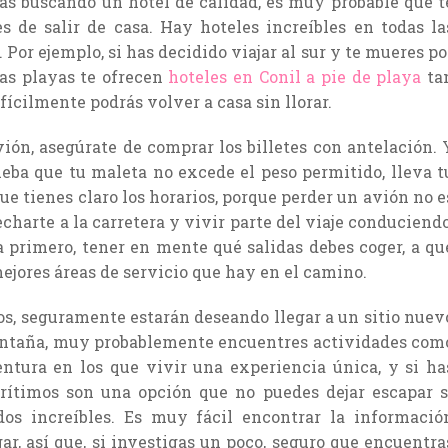
tás buscando un hotel de calidad, es muy probable que t
s de salir de casa. Hay hoteles increíbles en todas la
Por ejemplo, si has decidido viajar al sur y te mueres po
sas playas te ofrecen
hoteles en Conil a pie de playa
ta
fícilmente podrás volver a casa sin llorar.
vión, asegúrate de comprar los billetes con antelación. 
eba que tu maleta no excede el peso permitido, lleva t
e tienes claro los horarios, porque perder un avión no e
charte a la carretera y vivir parte del viaje conduciendo
a primero, tener en mente qué salidas debes coger, a qu
mejores áreas de servicio que hay en el camino.
ijos, seguramente estarán deseando llegar a un sitio nuev
 montaña, muy probablemente encuentres actividades com
ventura en los que vivir una experiencia única, y si ha
arítimos son una opción que no puedes dejar escapar s
dos increíbles. Es muy fácil encontrar la informació
ar, así que, si investigas un poco, seguro que encuentra