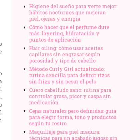
Higiene del sueño para verte mejor:
hábitos nocturnos que mejoran
piel, ojeras y energía
Cómo hacer que el perfume dure
más: layering, hidratación y
puntos de aplicación
s
Hair oiling: cómo usar aceites
e
capilares sin engrasar según
porosidad y tipo de cabello
Método Curly Girl actualizado:
o
rutina sencilla para definir rizos
a
sin frizz y sin pesar el pelo
l
Cuero cabelludo sano: rutina para
controlar grasa, picor y caspa sin
.
medicación
s
Cejas naturales pero definidas: guía
l
para elegir forma, tono y productos
n
según tu rostro
Maquillaje para piel madura:
técnicas para un acabado jugoso sin