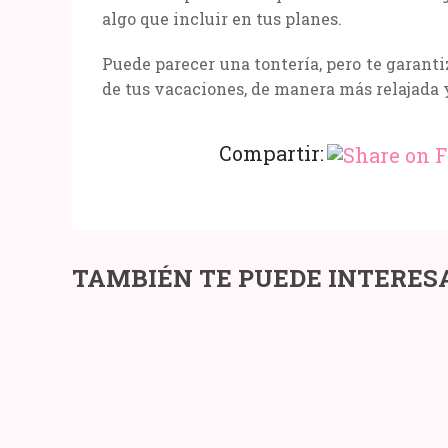
algo que incluir en tus planes.
Puede parecer una tontería, pero te garant
de tus vacaciones, de manera más relajada
Compartir:
APUESTAS
5
TAMBIÉN TE PUEDE INTERES
PARA
BEBID
PRINCIPIANTES:
JAPON
TODO
QUE
LO
HAS
QUE
DE
NECESITAS
PROBA
SABER
AL
MENO