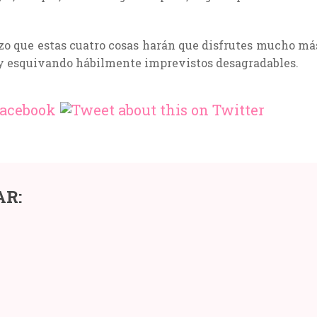
izo que estas cuatro cosas harán que disfrutes mucho má
 y esquivando hábilmente imprevistos desagradables.
CLASES
AR:
AS
Y
ESAS
CURSOS
DE
PREPARACIÓN
AL
R
PARTO:
CUÁNDO,
S
CÓMO