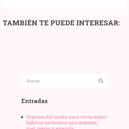
Cómo
TAMBIÉN TE PUEDE INTERESAR:
hacer
Las
más
mejores
5
seguro
marcas
consejos
tu
de
para
restaurante
sofás
póker
durante
del
el
mismísimo
COVID-
Phil
19
Hellmuth
Entradas
Higiene del sueño para verte mejor:
hábitos nocturnos que mejoran
piel, ojeras y energía