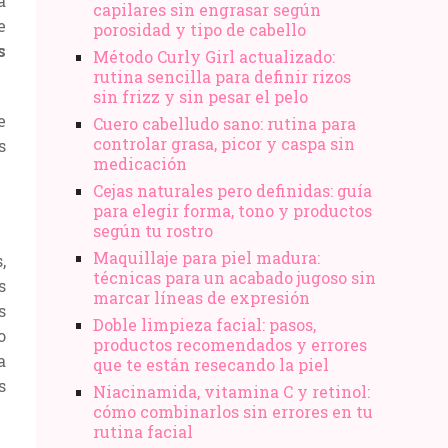
a
capilares sin engrasar según
e
porosidad y tipo de cabello
s
Método Curly Girl actualizado:
rutina sencilla para definir rizos
sin frizz y sin pesar el pelo
e
Cuero cabelludo sano: rutina para
controlar grasa, picor y caspa sin
s
medicación
Cejas naturales pero definidas: guía
para elegir forma, tono y productos
según tu rostro
Maquillaje para piel madura:
,
técnicas para un acabado jugoso sin
s
marcar líneas de expresión
s
Doble limpieza facial: pasos,
o
productos recomendados y errores
a
que te están resecando la piel
s
Niacinamida, vitamina C y retinol:
cómo combinarlos sin errores en tu
rutina facial