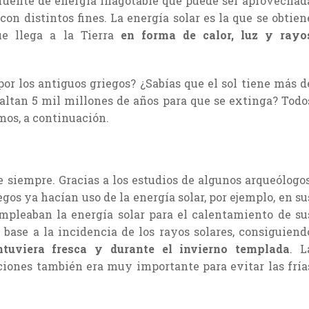
 fuente de energía inagotable que puede ser aprovechad
on distintos fines. La energía solar es la que se obtien
ue llega a la Tierra
en forma de calor, luz y rayo
or los antiguos griegos? ¿Sabías que el sol tiene más d
faltan 5 mil millones de años para que se extinga? Todo
mos, a continuación.
 siempre. Gracias a los estudios de algunos arqueólogos
gos ya hacían uso de la energía solar, por ejemplo, en su
mpleaban la energía solar para el calentamiento de su
 base a la incidencia de los rayos solares, consiguiend
tuviera fresca y durante el invierno templada
. L
aciones también era muy importante para evitar las fría