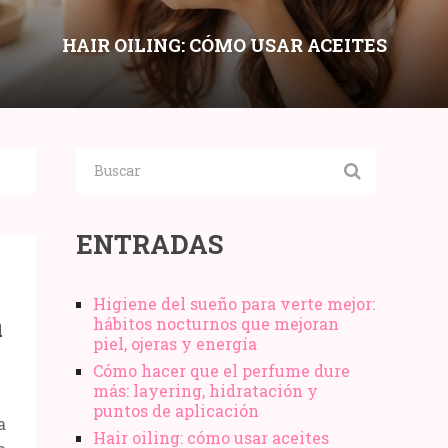
HAIR OILING: CÓMO USAR ACEITES
CAPILARES SIN ENGRASAR SEGÚN
POROSIDAD Y TIPO DE CABELLO
Compartir:
ENTRADAS
Higiene del sueño para verte mejor:
a
hábitos nocturnos que mejoran
piel, ojeras y energía
Cómo hacer que el perfume dure
más: layering, hidratación y
puntos de aplicación
a
Hair oiling: cómo usar aceites