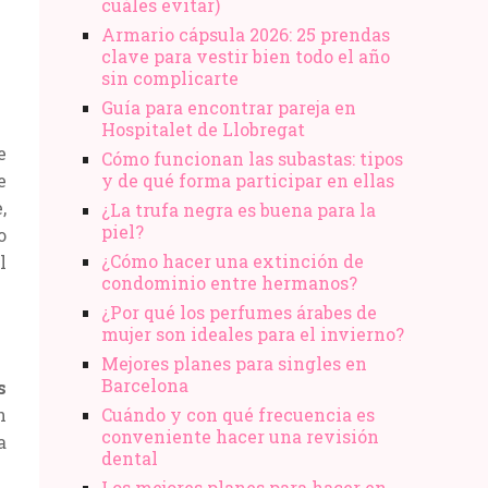
cuáles evitar)
Armario cápsula 2026: 25 prendas
clave para vestir bien todo el año
sin complicarte
Guía para encontrar pareja en
Hospitalet de Llobregat
e
Cómo funcionan las subastas: tipos
e
y de qué forma participar en ellas
,
¿La trufa negra es buena para la
piel?
o
¿Cómo hacer una extinción de
l
condominio entre hermanos?
¿Por qué los perfumes árabes de
mujer son ideales para el invierno?
Mejores planes para singles en
Barcelona
s
n
Cuándo y con qué frecuencia es
conveniente hacer una revisión
a
dental
Los mejores planes para hacer en