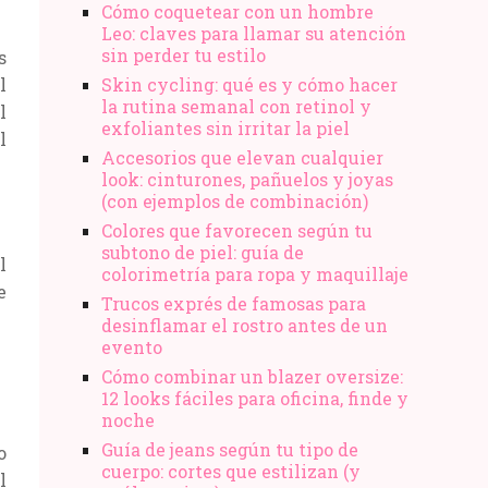
Cómo coquetear con un hombre
Leo: claves para llamar su atención
sin perder tu estilo
s
l
Skin cycling: qué es y cómo hacer
la rutina semanal con retinol y
l
exfoliantes sin irritar la piel
l
Accesorios que elevan cualquier
look: cinturones, pañuelos y joyas
(con ejemplos de combinación)
Colores que favorecen según tu
subtono de piel: guía de
l
colorimetría para ropa y maquillaje
e
Trucos exprés de famosas para
desinflamar el rostro antes de un
evento
Cómo combinar un blazer oversize:
12 looks fáciles para oficina, finde y
noche
Guía de jeans según tu tipo de
o
cuerpo: cortes que estilizan (y
l