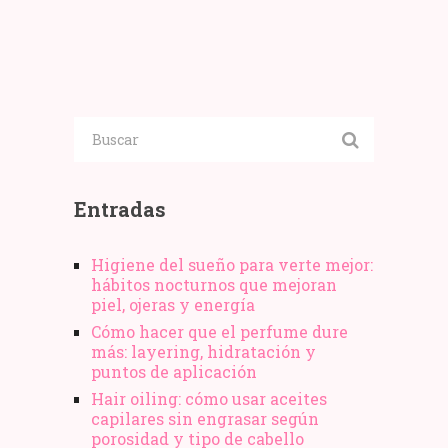
mejor
y
el
valorados
trucos
estrés
de
para
post
habla
coser
vacacional
hispana
a
máquina
Entradas
Higiene del sueño para verte mejor:
hábitos nocturnos que mejoran
piel, ojeras y energía
Cómo hacer que el perfume dure
más: layering, hidratación y
puntos de aplicación
Hair oiling: cómo usar aceites
capilares sin engrasar según
porosidad y tipo de cabello